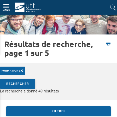
Accès directs
Navigation
Aller au contenu
MENU
Résultats de recherche,
Accueil
Formations
Découvrir les études d'ingénieur
page 1 sur 5
×
FORMATIONS
Rechercher par mots-clés
RECHERCHER
Accéder aux résultats
La recherche a donné 49 résultats
FILTRES