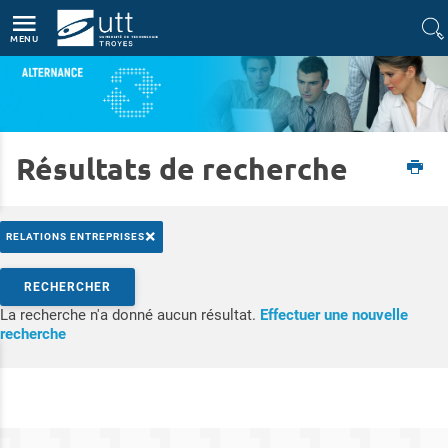
Accès directs
Navigation
Aller au contenu
MENU
Résultats de recherche
Accueil
Formations
Apprentissage
×
RELATIONS ENTREPRISES
Rechercher par mots-clés
RECHERCHER
La recherche n'a donné aucun résultat.
Effectuer une nouvelle
Accéder aux résultats
recherche