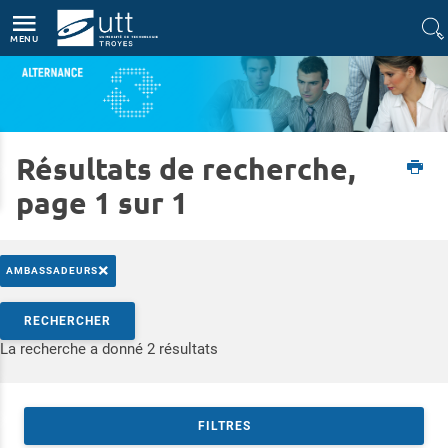
Accès directs
Navigation
Aller au contenu
MENU
Résultats de recherche,
Accueil
Formations
Apprentissage
page 1 sur 1
×
AMBASSADEURS
Rechercher par mots-clés
RECHERCHER
Accéder aux résultats
La recherche a donné 2 résultats
FILTRES