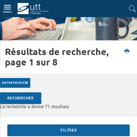
Accès directs
Navigation
Aller au contenu
MENU
Résultats de recherche,
Accueil
Entreprise
Développer votre présence sur le campus UTT
Partenariat Campus
page 1 sur 8
×
ENTREPRISES
Rechercher par mots-clés
RECHERCHER
Accéder aux résultats
La recherche a donné 71 résultats
FILTRES