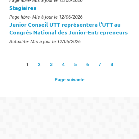
Type :
Page libre
- Mis à jour le 12/06/2026
Stagiaires
Type :
Page libre
- Mis à jour le 12/06/2026
Junior Conseil UTT représentera l’UTT au
Congrès National des Junior-Entrepreneurs
Type :
Actualité
- Mis à jour le 12/05/2026
1
2
3
4
5
6
7
8
Page suivante