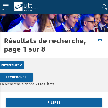
Accès directs
Navigation
Aller au contenu
MENU
Résultats de recherche,
Accueil
Entreprise
Recruter nos diplômés
page 1 sur 8
×
ENTREPRISES
Rechercher par mots-clés
RECHERCHER
Accéder aux résultats
La recherche a donné 71 résultats
FILTRES