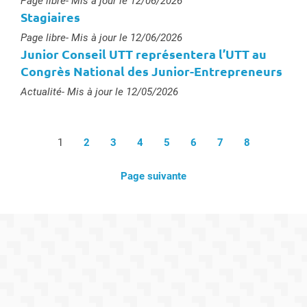
Type :
Page libre
- Mis à jour le 12/06/2026
Stagiaires
Type :
Page libre
- Mis à jour le 12/06/2026
Junior Conseil UTT représentera l’UTT au
Congrès National des Junior-Entrepreneurs
Type :
Actualité
- Mis à jour le 12/05/2026
1
2
3
4
5
6
7
8
Page suivante