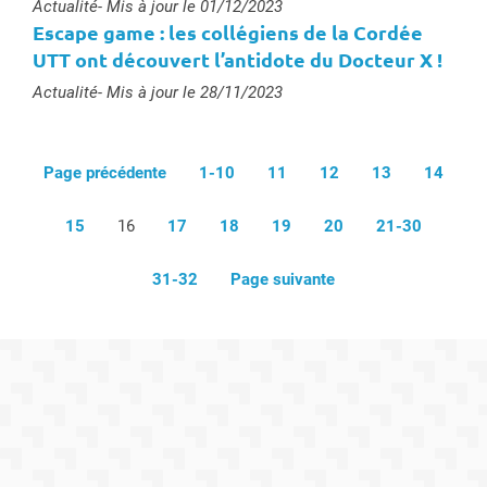
Type :
Actualité
- Mis à jour le 01/12/2023
Escape game : les collégiens de la Cordée
UTT ont découvert l’antidote du Docteur X !
Type :
Actualité
- Mis à jour le 28/11/2023
Page précédente
1-10
11
12
13
14
15
16
17
18
19
20
21-30
31-32
Page suivante