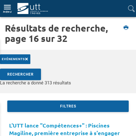
Accès directs
Navigation
Aller au contenu
MENU
Résultats de recherche,
Etudiant
page 16 sur 32
×
EVÉNEMENTS
Rechercher par mots-clés
RECHERCHER
Accéder aux résultats
La recherche a donné 313 résultats
FILTRES
L'UTT lance "Compétences+" : Piscines
Magiline, première entreprise à s'engager