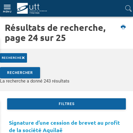
Accès directs
Navigation
Aller au contenu
MENU
Résultats de recherche,
Etudiant
page 24 sur 25
×
RECHERCHE
Rechercher par mots-clés
RECHERCHER
Accéder aux résultats
La recherche a donné 243 résultats
FILTRES
Signature d’une cession de brevet au profit
de la société Aquilaë