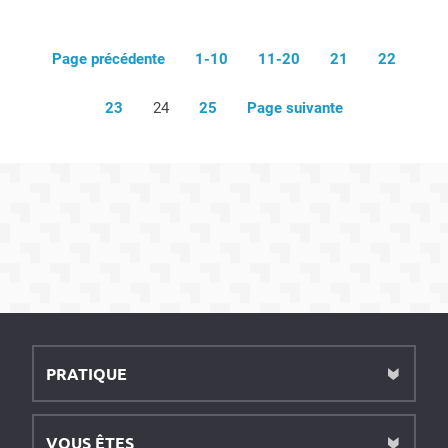
Page précédente
1-10
11-20
21
22
23
24
25
Page suivante
PRATIQUE
VOUS ÊTES