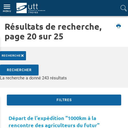
Accès directs
Navigation
Aller au contenu
MENU
Résultats de recherche,
Etudiant
page 20 sur 25
×
RECHERCHE
Rechercher par mots-clés
RECHERCHER
Accéder aux résultats
La recherche a donné 243 résultats
FILTRES
Départ de l'expédition "1000km à la
rencontre des agriculteurs du futur"