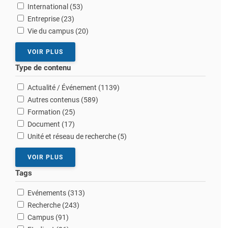
résultats
International (53
)
résultats
Entreprise (23
)
résultats
Vie du campus (20
)
VOIR PLUS
Type de contenu
résultats
Actualité / Événement (1139
)
résultats
Autres contenus (589
)
résultats
Formation (25
)
résultats
Document (17
)
résultats
Unité et réseau de recherche (5
)
VOIR PLUS
Tags
résultats
Evénements (313
)
résultats
Recherche (243
)
résultats
Campus (91
)
résultats