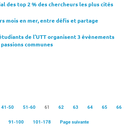
l des top 2 % des chercheurs les plus cités
ers mois en mer, entre défis et partage
0 étudiants de l’UTT organisent 3 évènements
rs passions communes
41-50
51-60
61
62
63
64
65
66
91-100
101-178
Page suivante