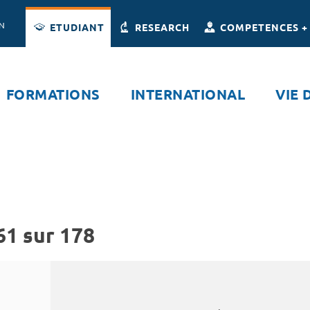
Accès directs
Navigation
Aller au contenu
ON
ETUDIANT
RESEARCH
COMPETENCES +
FORMATIONS
INTERNATIONAL
VIE 
61 sur 178
Rechercher par mots-clés