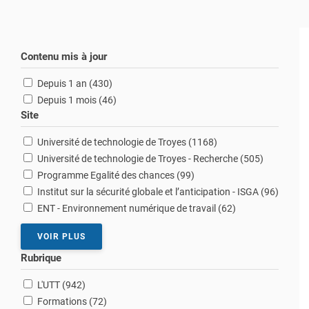
Contenu mis à jour
résultats
Depuis 1 an (430
)
résultats
Depuis 1 mois (46
)
Site
résultats
Université de technologie de Troyes (1168
)
résultats
Université de technologie de Troyes - Recherche (505
)
résultats
Programme Egalité des chances (99
)
résultat
Institut sur la sécurité globale et l’anticipation - ISGA (96
)
résultats
ENT - Environnement numérique de travail (62
)
VOIR PLUS
Rubrique
résultats
L'UTT (942
)
résultats
Formations (72
)