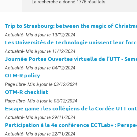
Accéder aux ré
La recherche a donné 1776 résultats
Trip to Strasbourg: between the magic of Christm
Type :
Actualité
- Mis à jour le 19/12/2024
Les Universités de Technologie unissent leur fo
Type :
Actualité
- Mis à jour le 11/12/2024
Journée Portes Ouvertes virtuelle de l’UTT - Sam
Type :
Actualité
- Mis à jour le 04/12/2024
OTM-R policy
s
Type :
Page libre
- Mis à jour le 03/12/2024
OTM-R checklist
Type :
Page libre
- Mis à jour le 03/12/2024
Escape game : les collégiens de la Cordée UTT ont
Type :
Actualité
- Mis à jour le 29/11/2024
Participation à la 4e conférence ECTLab+ : Perspect
Type :
Actualité
- Mis à jour le 22/11/2024