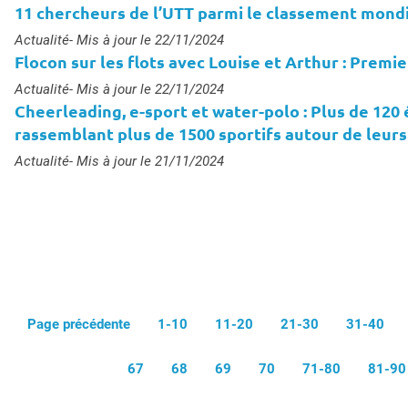
11 chercheurs de l’UTT parmi le classement mondia
Type :
Actualité
- Mis à jour le 22/11/2024
Flocon sur les flots avec Louise et Arthur : Premi
Type :
Actualité
- Mis à jour le 22/11/2024
Cheerleading, e-sport et water-polo : Plus de 12
rassemblant plus de 1500 sportifs autour de leu
Type :
Actualité
- Mis à jour le 21/11/2024
Page précédente
1-10
11-20
21-30
31-40
67
68
69
70
71-80
81-90