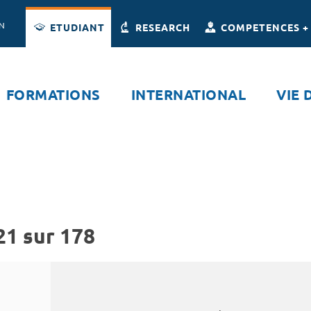
Accès directs
Navigation
Aller au contenu
ON
ETUDIANT
RESEARCH
COMPETENCES +
FORMATIONS
INTERNATIONAL
VIE 
21 sur 178
Rechercher par mots-clés