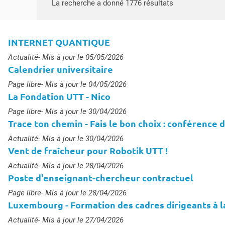
Accéder aux ré
La recherche a donné 1776 résultats
INTERNET QUANTIQUE
Type :
Actualité
- Mis à jour le 05/05/2026
Calendrier universitaire
Type :
Page libre
- Mis à jour le 04/05/2026
La Fondation UTT - Nico
Type :
Page libre
- Mis à jour le 30/04/2026
Trace ton chemin - Fais le bon choix : conférence d
s
Type :
Actualité
- Mis à jour le 30/04/2026
Vent de fraîcheur pour Robotik UTT !
Type :
Actualité
- Mis à jour le 28/04/2026
Poste d'enseignant-chercheur contractuel
Type :
Page libre
- Mis à jour le 28/04/2026
Luxembourg - Formation des cadres dirigeants à l
Type :
Actualité
- Mis à jour le 27/04/2026