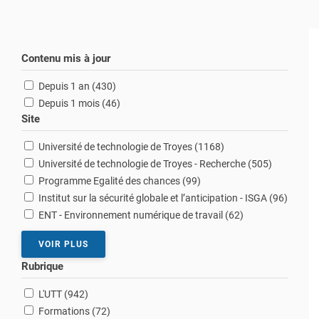
Contenu mis à jour
résultats
Depuis 1 an (430
)
résultats
Depuis 1 mois (46
)
Site
résultats
Université de technologie de Troyes (1168
)
résultats
Université de technologie de Troyes - Recherche (505
)
résultats
Programme Egalité des chances (99
)
résultat
Institut sur la sécurité globale et l’anticipation - ISGA (96
)
résultats
ENT - Environnement numérique de travail (62
)
VOIR PLUS
Rubrique
résultats
L'UTT (942
)
résultats
Formations (72
)