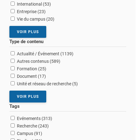
résultats
International (53
)
résultats
Entreprise (23
)
résultats
Vie du campus (20
)
VOIR PLUS
Type de contenu
résultats
Actualité / Événement (1139
)
résultats
Autres contenus (589
)
résultats
Formation (25
)
résultats
Document (17
)
résultats
Unité et réseau de recherche (5
)
VOIR PLUS
Tags
résultats
Evénements (313
)
résultats
Recherche (243
)
résultats
Campus (91
)
résultats