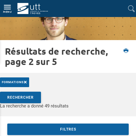
Accès directs
Navigation
Aller au contenu
MENU
Résultats de recherche,
Accueil
Entreprise
L'insertion des diplômés en chiffres
page 2 sur 5
×
FORMATIONS
Rechercher par mots-clés
RECHERCHER
Accéder aux résultats
La recherche a donné 49 résultats
FILTRES