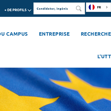
FR
+ DE PROFILS
RECHERCHER
DU CAMPUS
ENTREPRISE
RECHERCHE
L'UTT