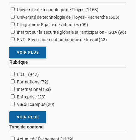
résultats
Université de technologie de Troyes (1168
)
résultats
Université de technologie de Troyes - Recherche (505
)
résultats
Programme Egalité des chances (99
)
résultat
Institut sur la sécurité globale et l’anticipation - ISGA (96
)
résultats
ENT - Environnement numérique de travail (62
)
VOIR PLUS
Rubrique
résultats
L'UTT (942
)
résultats
Formations (72
)
résultats
International (53
)
résultats
Entreprise (23
)
résultats
Vie du campus (20
)
VOIR PLUS
Type de contenu
résultats
Actualité / Événement (1139
)