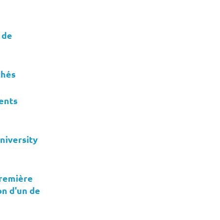
e de
chés
ents
niversity
première
on d'un de