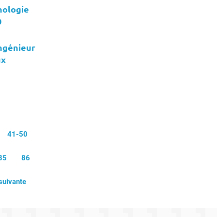
nologie
0
ingénieur
ux
41-50
85
86
suivante