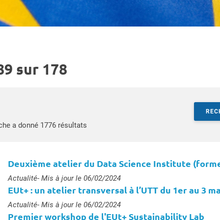
89 sur 178
r par mots-clés
REC
Accéder aux résultats
che a donné 1776 résultats
Deuxième atelier du Data Science Institute (form
Type :
Actualité
- Mis à jour le 06/02/2024
EUt+ : un atelier transversal à l’UTT du 1er au 3 m
Type :
Actualité
- Mis à jour le 06/02/2024
Premier workshop de l'EUt+ Sustainability Lab