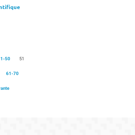
ntifique
41-50
51
61-70
vante