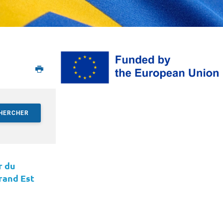
HERCHER
r du
rand Est