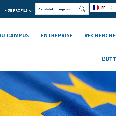
FR
+ DE PROFILS
RECHERCHER
DU CAMPUS
ENTREPRISE
RECHERCHE
L'UTT