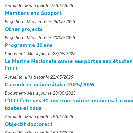
Type :
Actualité
- Mis à jour le 27/05/2025
Members and Support
Type :
Page libre
- Mis à jour le 25/05/2025
Other projects
s
Type :
Page libre
- Mis à jour le 23/05/2025
Programme 30 ans
Type :
Document
- Mis à jour le 23/05/2025
La Marine Nationale ouvre ses portes aux étudian
l'UTT
Type :
Actualité
- Mis à jour le 22/05/2025
Calendrier universitaire 2025/2026
Type :
Document
- Mis à jour le 20/05/2025
L’UTT fête ses 30 ans : une soirée anniversaire ou
toutes et tous
Type :
Actualité
- Mis à jour le 16/05/2025
Objectif doctorat !
Type :
Actualité
- Mis à jour le 16/05/2025