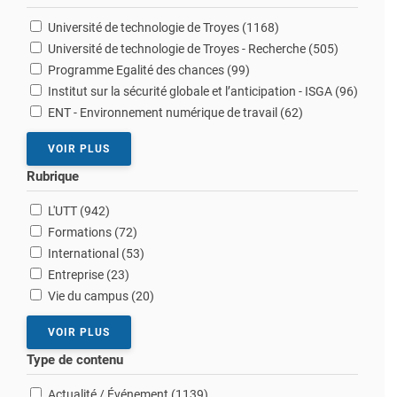
résultats
Université de technologie de Troyes (1168
)
résultats
Université de technologie de Troyes - Recherche (505
)
résultats
Programme Egalité des chances (99
)
résultat
Institut sur la sécurité globale et l’anticipation - ISGA (96
)
résultats
ENT - Environnement numérique de travail (62
)
VOIR PLUS
Rubrique
résultats
L'UTT (942
)
résultats
Formations (72
)
résultats
International (53
)
résultats
Entreprise (23
)
résultats
Vie du campus (20
)
VOIR PLUS
Type de contenu
résultats
Actualité / Événement (1139
)