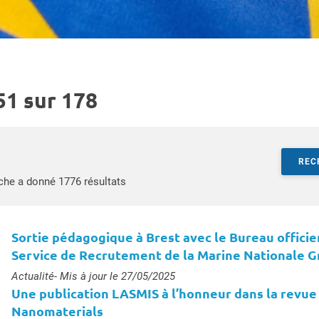
51 sur 178
r par mots-clés
REC
Accéder aux résultats
che a donné 1776 résultats
Sortie pédagogique à Brest avec le Bureau officie
Service de Recrutement de la Marine Nationale G
Type :
Actualité
- Mis à jour le 27/05/2025
Une publication LASMIS à l’honneur dans la revue
Nanomaterials