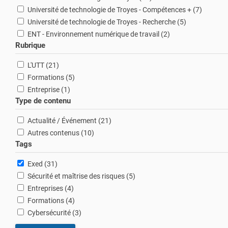
résultats
Université de technologie de Troyes - Compétences + (7
)
résultats
Université de technologie de Troyes - Recherche (5
)
résultats
ENT - Environnement numérique de travail (2
)
Rubrique
résultats
L'UTT (21
)
résultats
Formations (5
)
résultat
Entreprise (1
)
Type de contenu
résultats
Actualité / Événement (21
)
résultats
Autres contenus (10
)
Tags
résultats
Exed (31
)
résultats
Sécurité et maîtrise des risques (5
)
résultats
Entreprises (4
)
résultats
Formations (4
)
résultats
Cybersécurité (3
)