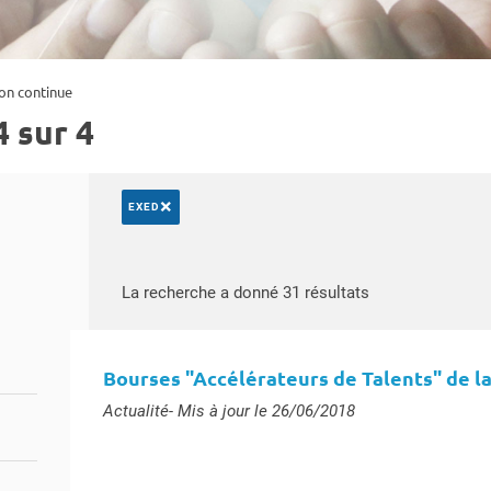
on continue
 sur 4
×
EXED
Rechercher par mots-clés
Accéder aux résu
La recherche a donné 31 résultats
Bourses "Accélérateurs de Talents" de la
Type :
Actualité
- Mis à jour le 26/06/2018