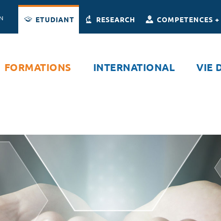
Accès directs
Navigation
Aller au contenu
ON
ETUDIANT
RESEARCH
COMPETENCES +
FORMATIONS
INTERNATIONAL
VIE 