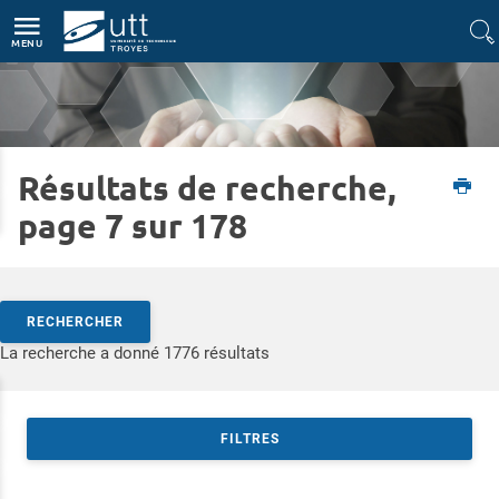
Accès directs
Navigation
Aller au contenu
MENU
Résultats de recherche,
Accueil
Formations
Formation continue
Financement de la formation continue
page 7 sur 178
Rechercher par mots-clés
RECHERCHER
Accéder aux résultats
La recherche a donné 1776 résultats
FILTRES