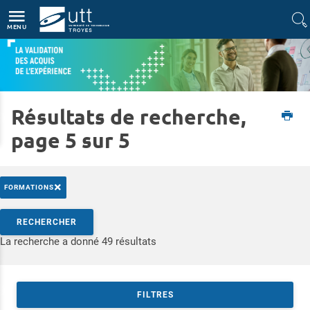
Accès directs
Navigation
Aller au contenu
MENU
Résultats de recherche,
Accueil
Formations
Validation des Acquis de l’Expérience
page 5 sur 5
×
FORMATIONS
Rechercher par mots-clés
RECHERCHER
Accéder aux résultats
La recherche a donné 49 résultats
FILTRES