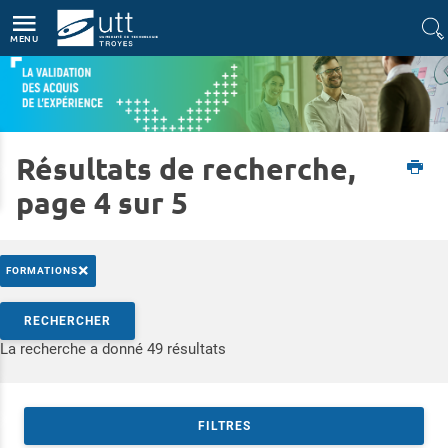
Accès directs
Navigation
Aller au contenu
MENU
Résultats de recherche,
Accueil
Formations
Validation des Acquis de l’Expérience
page 4 sur 5
×
FORMATIONS
Rechercher par mots-clés
RECHERCHER
Accéder aux résultats
La recherche a donné 49 résultats
FILTRES