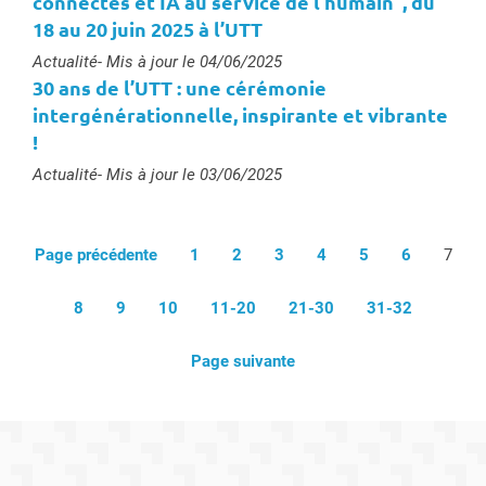
connectés et IA au service de l'humain", du
18 au 20 juin 2025 à l’UTT
Type :
Actualité
- Mis à jour le 04/06/2025
30 ans de l’UTT : une cérémonie
intergénérationnelle, inspirante et vibrante
!
Type :
Actualité
- Mis à jour le 03/06/2025
Page précédente
1
2
3
4
5
6
7
8
9
10
11-20
21-30
31-32
Page suivante