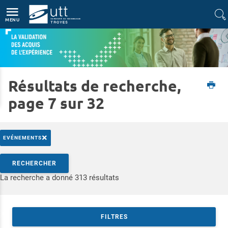
Accès directs
Navigation
Aller au contenu
MENU
Résultats de recherche,
Accueil
Formations
Validation des Acquis de l’Expérience
page 7 sur 32
×
EVÉNEMENTS
Rechercher par mots-clés
RECHERCHER
Accéder aux résultats
La recherche a donné 313 résultats
FILTRES