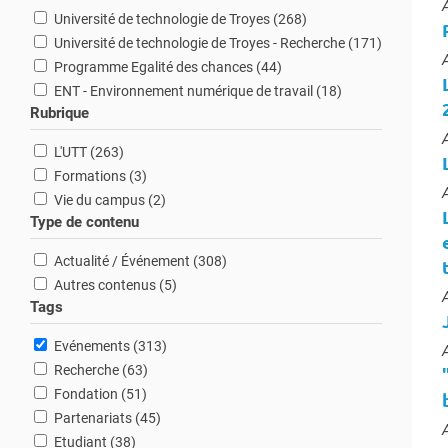
T
résultats
Université de technologie de Troyes (268
)
résultats
Université de technologie de Troyes - Recherche (171
)
T
résultats
Programme Egalité des chances (44
)
résultats
ENT - Environnement numérique de travail (18
)
Rubrique
T
résultats
L'UTT (263
)
résultats
Formations (3
)
T
résultats
Vie du campus (2
)
Type de contenu
résultats
Actualité / Événement (308
)
résultats
Autres contenus (5
)
T
Tags
résultats
Evénements (313
)
T
résultats
Recherche (63
)
résultats
Fondation (51
)
résultats
Partenariats (45
)
T
résultats
Etudiant (38
)