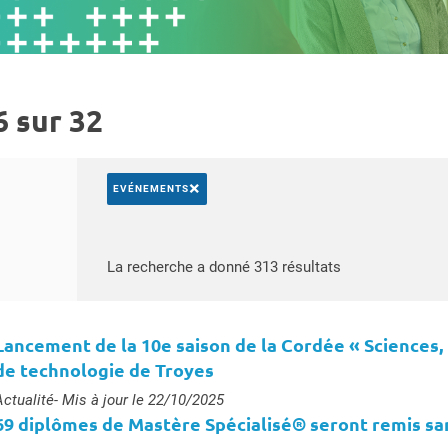
6 sur 32
×
EVÉNEMENTS
Rechercher par mots-clés
Accéder aux rés
La recherche a donné 313 résultats
Lancement de la 10e saison de la Cordée « Sciences, 
de technologie de Troyes
ype :
Actualité
- Mis à jour le 22/10/2025
69 diplômes de Mastère Spécialisé® seront remis sa