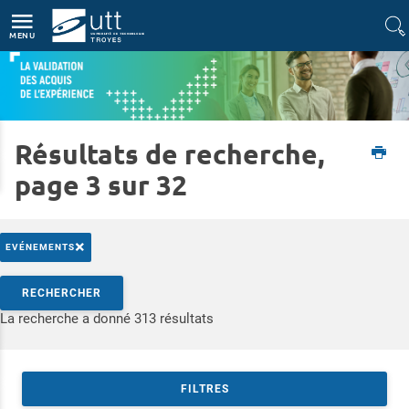
Accès directs
Navigation
Aller au contenu
MENU
Résultats de recherche,
Accueil
Formations
Validation des Acquis de l’Expérience
page 3 sur 32
×
EVÉNEMENTS
Rechercher par mots-clés
RECHERCHER
Accéder aux résultats
La recherche a donné 313 résultats
FILTRES