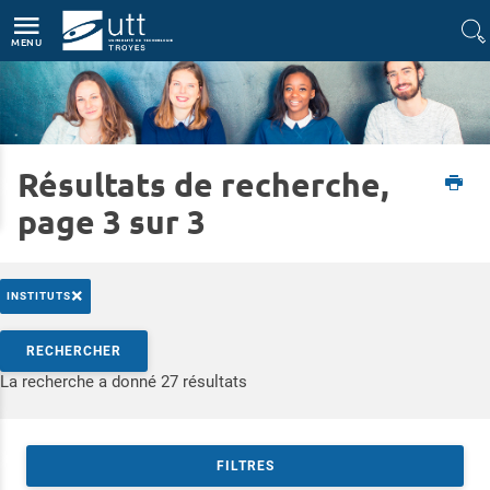
Accès directs
Navigation
Aller au contenu
MENU
Résultats de recherche,
Accueil
L'UTT
L'UTT en bref
page 3 sur 3
×
INSTITUTS
Rechercher par mots-clés
RECHERCHER
Accéder aux résultats
La recherche a donné 27 résultats
FILTRES