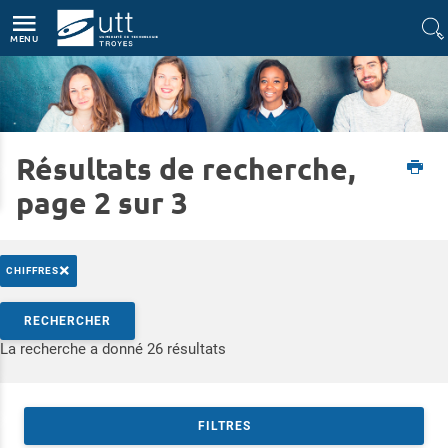
Accès directs
Navigation
Aller au contenu
MENU
Résultats de recherche,
Accueil
L'UTT
L'UTT en bref
page 2 sur 3
×
CHIFFRES
Rechercher par mots-clés
RECHERCHER
Accéder aux résultats
La recherche a donné 26 résultats
FILTRES