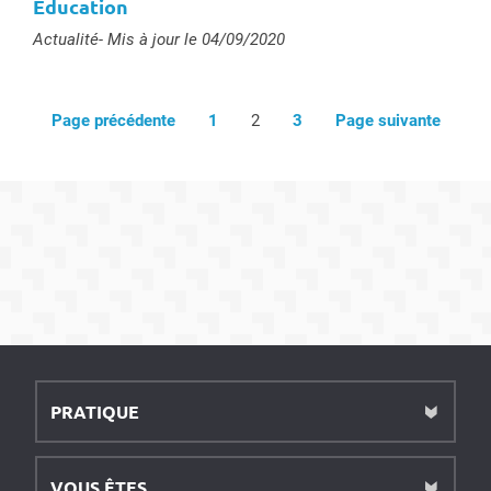
Education
Type :
Actualité
- Mis à jour le 04/09/2020
Page précédente
1
2
3
Page suivante
PRATIQUE
VOUS ÊTES