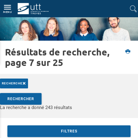
Accès directs
Navigation
Aller au contenu
MENU
Résultats de recherche,
Accueil
L'UTT
L'UTT en bref
page 7 sur 25
×
RECHERCHE
Rechercher par mots-clés
RECHERCHER
Accéder aux résultats
La recherche a donné 243 résultats
FILTRES