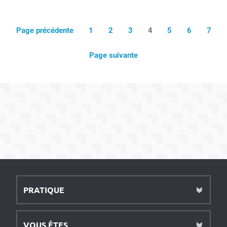
Page précédente
1
2
3
4
5
6
7
Page suivante
PRATIQUE
VOUS ÊTES