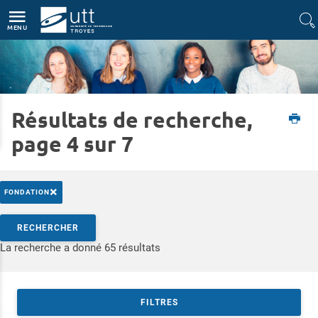
Accès directs
Navigation
Aller au contenu
MENU
Résultats de recherche,
Accueil
L'UTT
L'UTT en bref
page 4 sur 7
×
FONDATION
Rechercher par mots-clés
RECHERCHER
Accéder aux résultats
La recherche a donné 65 résultats
FILTRES