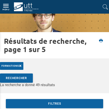
Accès directs
Navigation
Aller au contenu
MENU
Résultats de recherche,
Accueil
Vie du campus
La vie étudiante à l'UTT
Junior conseil UTT
page 1 sur 5
×
FORMATIONS
Rechercher par mots-clés
RECHERCHER
Accéder aux résultats
La recherche a donné 49 résultats
FILTRES