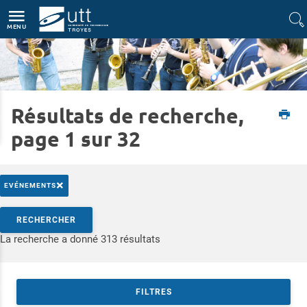
Accès directs
Navigation
Aller au contenu
MENU
Résultats de recherche,
Accueil
Vie du campus
La vie étudiante à l'UTT
Les associations & clubs
page 1 sur 32
×
EVÉNEMENTS
Rechercher par mots-clés
RECHERCHER
Accéder aux résultats
La recherche a donné 313 résultats
FILTRES