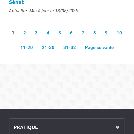
Sénat
Type :
Actualité
- Mis à jour le 13/05/2026
1
2
3
4
5
6
7
8
9
10
11-20
21-30
31-32
Page suivante
PRATIQUE