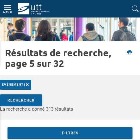
Accès directs
Navigation
Aller au contenu
MENU
Résultats de recherche,
Accueil
Formations
Rencontrez-nous
Les Rencontres Formation Ingénieur
page 5 sur 32
×
EVÉNEMENTS
Rechercher par mots-clés
RECHERCHER
Accéder aux résultats
La recherche a donné 313 résultats
FILTRES