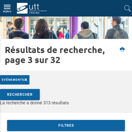
Accès directs
Navigation
Aller au contenu
MENU
Résultats de recherche,
Accueil
Formations
Rencontrez-nous
Les Rencontres Formation Ingénieur
page 3 sur 32
×
EVÉNEMENTS
Rechercher par mots-clés
RECHERCHER
Accéder aux résultats
La recherche a donné 313 résultats
FILTRES