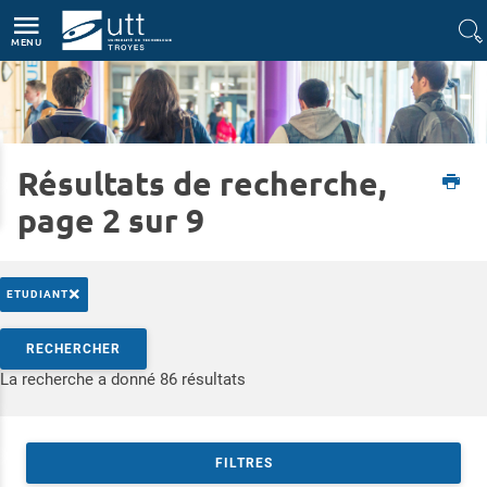
Accès directs
Navigation
Aller au contenu
MENU
Résultats de recherche,
Accueil
Formations
Rencontrez-nous
Les Rencontres Formation Ingénieur
page 2 sur 9
×
ETUDIANT
Rechercher par mots-clés
RECHERCHER
Accéder aux résultats
La recherche a donné 86 résultats
FILTRES