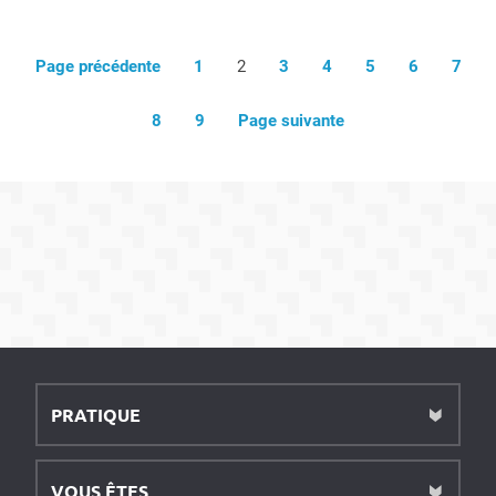
Page précédente
1
2
3
4
5
6
7
8
9
Page suivante
PRATIQUE
VOUS ÊTES