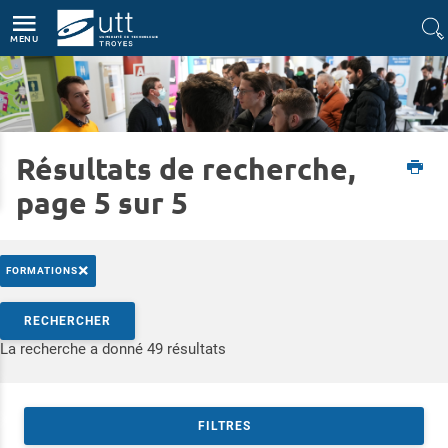
Accès directs
Navigation
Aller au contenu
MENU
Résultats de recherche,
Accueil
Formations
Rencontrez-nous
Journées Portes Ouvertes
page 5 sur 5
×
FORMATIONS
Rechercher par mots-clés
RECHERCHER
Accéder aux résultats
La recherche a donné 49 résultats
FILTRES