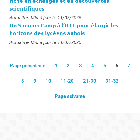
riche en échanges et en découvertes
scientifiques
Type :
Actualité
- Mis à jour le 11/07/2025
Un SummerCamp à l’UTT pour élargir les
horizons des lycéens aubois
Type :
Actualité
- Mis à jour le 11/07/2025
Page précédente
1
2
3
4
5
6
7
8
9
10
11-20
21-30
31-32
Page suivante