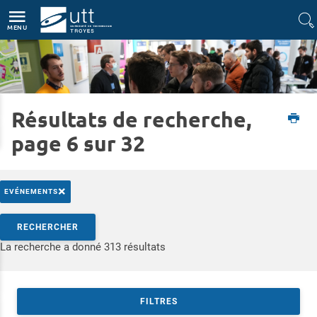
Accès directs
Navigation
Aller au contenu
MENU
Résultats de recherche,
Accueil
Formations
Rencontrez-nous
Journées Portes Ouvertes
page 6 sur 32
×
EVÉNEMENTS
Rechercher par mots-clés
RECHERCHER
Accéder aux résultats
La recherche a donné 313 résultats
FILTRES