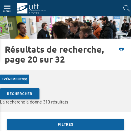
Accès directs
Navigation
Aller au contenu
MENU
Résultats de recherche,
Accueil
Formations
Rencontrez-nous
Journées Portes Ouvertes
page 20 sur 32
×
EVÉNEMENTS
Rechercher par mots-clés
RECHERCHER
Accéder aux résultats
La recherche a donné 313 résultats
FILTRES