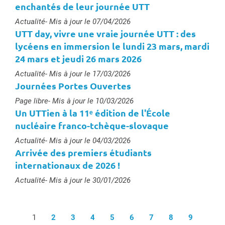
enchantés de leur journée UTT
Type :
Actualité
- Mis à jour le 07/04/2026
UTT day, vivre une vraie journée UTT : des
lycéens en immersion le lundi 23 mars, mardi
24 mars et jeudi 26 mars 2026
Type :
Actualité
- Mis à jour le 17/03/2026
Journées Portes Ouvertes
Type :
Page libre
- Mis à jour le 10/03/2026
Un UTTien à la 11ᵉ édition de l'École
nucléaire franco-tchèque-slovaque
Type :
Actualité
- Mis à jour le 04/03/2026
Arrivée des premiers étudiants
internationaux de 2026 !
Type :
Actualité
- Mis à jour le 30/01/2026
1
2
3
4
5
6
7
8
9