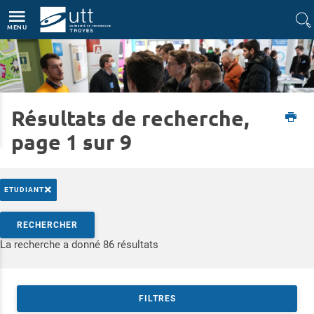
Accès directs
Navigation
Aller au contenu
MENU
Résultats de recherche,
Accueil
Formations
Rencontrez-nous
Journées Portes Ouvertes
page 1 sur 9
×
ETUDIANT
Rechercher par mots-clés
RECHERCHER
Accéder aux résultats
La recherche a donné 86 résultats
FILTRES