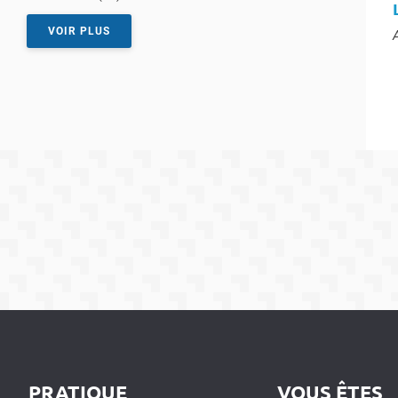
VOIR PLUS
T
PRATIQUE
VOUS ÊTES