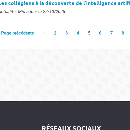
Les collégiens à la découverte de l’intelligence artif
ype :
Actualité
- Mis à jour le 22/10/2025
Page précédente
1
2
3
4
5
6
7
8
RÉSEAUX SOCIAUX