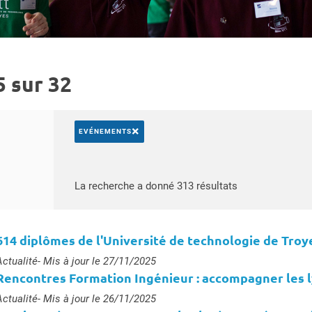
5 sur 32
×
EVÉNEMENTS
Rechercher par mots-clés
Accéder aux rés
La recherche a donné 313 résultats
614 diplômes de l'Université de technologie de Tro
ype :
Actualité
- Mis à jour le 27/11/2025
Rencontres Formation Ingénieur : accompagner les l
ype :
Actualité
- Mis à jour le 26/11/2025