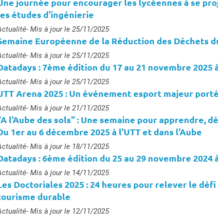
Une journée pour encourager les lycéennes à se pro
les études d'ingénierie
ype :
Actualité
- Mis à jour le 25/11/2025
Semaine Européenne de la Réduction des Déchets d
ype :
Actualité
- Mis à jour le 25/11/2025
Datadays : 7ème édition du 17 au 21 novembre 2025 à
ype :
Actualité
- Mis à jour le 25/11/2025
UTT Arena 2025 : Un événement esport majeur porté 
ype :
Actualité
- Mis à jour le 21/11/2025
"A l’Aube des sols" : Une semaine pour apprendre, dé
Du 1er au 6 décembre 2025 à l’UTT et dans l’Aube
ype :
Actualité
- Mis à jour le 18/11/2025
Datadays : 6ème édition du 25 au 29 novembre 2024 à
ype :
Actualité
- Mis à jour le 14/11/2025
Les Doctoriales 2025 : 24 heures pour relever le défi
tourisme durable
ype :
Actualité
- Mis à jour le 12/11/2025