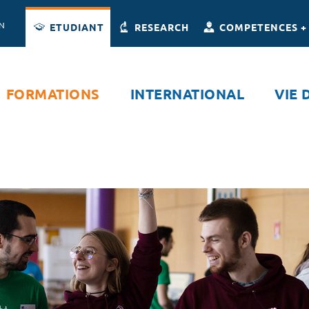
Accès directs
Navigation
Aller au contenu
ON
ETUDIANT
RESEARCH
COMPETENCES +
FORMATIONS
INTERNATIONAL
VIE 