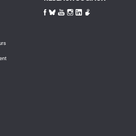
urs
ent