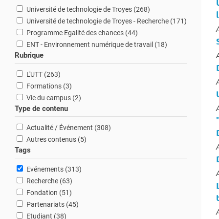
résultats
Université de technologie de Troyes (268
)
résultats
Université de technologie de Troyes - Recherche (171
)
T
résultats
Programme Egalité des chances (44
)
résultats
ENT - Environnement numérique de travail (18
)
Rubrique
T
résultats
L'UTT (263
)
T
résultats
Formations (3
)
résultats
Vie du campus (2
)
T
Type de contenu
résultats
Actualité / Événement (308
)
résultats
Autres contenus (5
)
T
Tags
résultats
Evénements (313
)
T
résultats
Recherche (63
)
résultats
Fondation (51
)
résultats
Partenariats (45
)
T
résultats
Etudiant (38
)