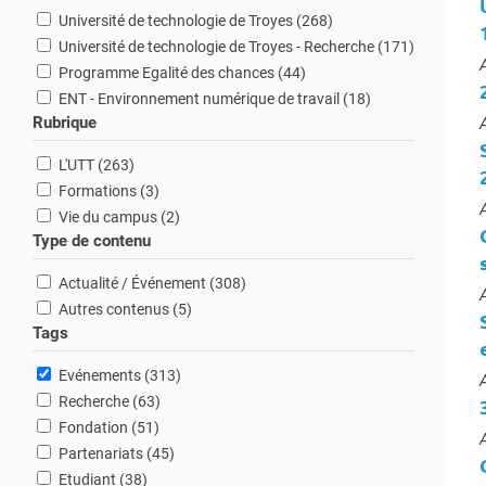
résultats
Université de technologie de Troyes (268
)
résultats
Université de technologie de Troyes - Recherche (171
)
T
résultats
Programme Egalité des chances (44
)
résultats
ENT - Environnement numérique de travail (18
)
Rubrique
T
résultats
L'UTT (263
)
résultats
Formations (3
)
T
résultats
Vie du campus (2
)
Type de contenu
résultats
Actualité / Événement (308
)
T
résultats
Autres contenus (5
)
Tags
résultats
Evénements (313
)
T
résultats
Recherche (63
)
résultats
Fondation (51
)
T
résultats
Partenariats (45
)
résultats
Etudiant (38
)