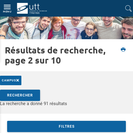
Accès directs
Navigation
Aller au contenu
MENU
Résultats de recherche,
Accueil
Formations
Découvrir les études d'ingénieur
page 2 sur 10
×
CAMPUS
Rechercher par mots-clés
RECHERCHER
Accéder aux résultats
La recherche a donné 91 résultats
FILTRES