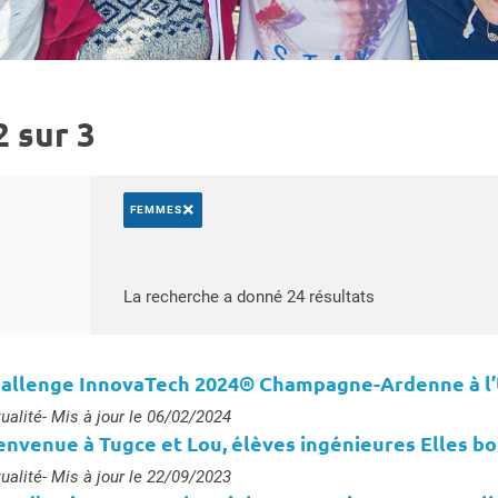
 sur 3
×
FEMMES
Rechercher par mots-clés
Accéder aux résu
La recherche a donné 24 résultats
allenge InnovaTech 2024® Champagne-Ardenne à l’UT
e :
ualité
- Mis à jour le 06/02/2024
envenue à Tugce et Lou, élèves ingénieures Elles b
e :
ualité
- Mis à jour le 22/09/2023