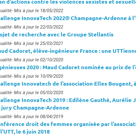
an d'actions contre les violences sexistes et sexuell
e :
ualité
- Mis à jour le 18/05/2022
allenge InnovaTech 2022® Champagne-Ardenne à l’U
e :
ualité
- Mis à jour le 22/03/2022
ojet de recherche avec le Groupe Stellantis
e :
ualité
- Mis à jour le 25/03/2021
ud Cadoret, élève-ingénieure France : une UTTienne 
e :
ualité
- Mis à jour le 02/10/2020
génieuses 2020 : Maud Cadoret nominée au prix de l
e :
ualité
- Mis à jour le 10/09/2020
allenge Innovatech de l’association Elles Bougent, à
e :
ualité
- Mis à jour le 05/03/2020
allenge InnovaTech 2019 : Edilène Gauthé, Aurélie J
 jury Champagne-Ardenne
e :
ualité
- Mis à jour le 08/04/2019
nférence droit des femmes organisée par l’associati
 l’UTT, le 6 juin 2018