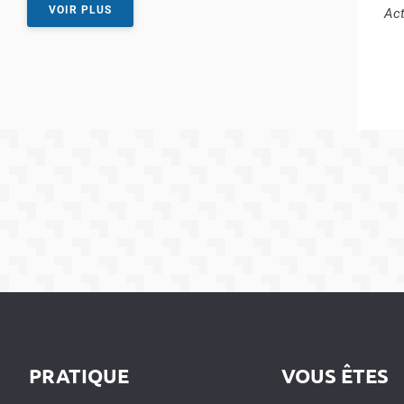
VOIR PLUS
Typ
Act
PRATIQUE
VOUS ÊTES