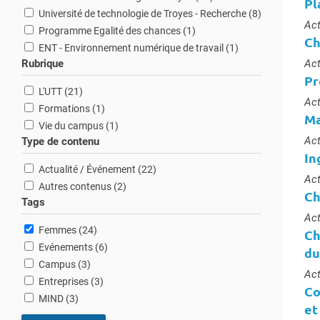
Pl
résultats
Université de technologie de Troyes - Recherche (8
)
Typ
Act
résultat
Programme Egalité des chances (1
)
Ch
résultat
ENT - Environnement numérique de travail (1
)
Typ
Rubrique
Act
Pr
résultats
L'UTT (21
)
Typ
Act
résultat
Formations (1
)
Ma
résultat
Vie du campus (1
)
Typ
Act
Type de contenu
In
résultats
Actualité / Événement (22
)
Typ
Act
résultats
Autres contenus (2
)
Ch
Tags
Typ
Act
résultats
Femmes (24
)
Ch
résultats
Evénements (6
)
du
résultats
Campus (3
)
Typ
Act
résultats
Entreprises (3
)
Co
résultats
MIND (3
)
et