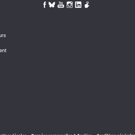
urs
ent