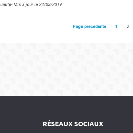
e :
ualité
- Mis à jour le 22/03/2019
Page précédente
1
2
RÉSEAUX SOCIAUX