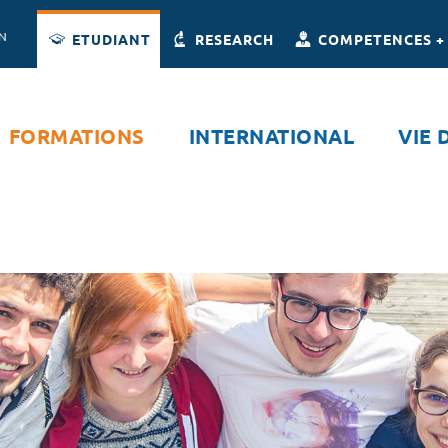
Accès directs
Navigation
Aller au contenu
ON
ETUDIANT
RESEARCH
COMPETENCES +
FORMATIONS
INTERNATIONAL
VIE 