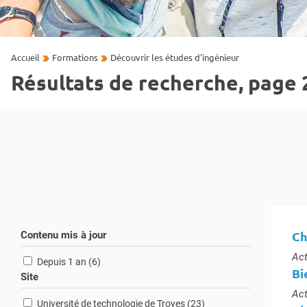
Accueil
Formations
Découvrir les études d'ingénieur
Résultats de recherche, page 2
Ch
Contenu mis à jour
Typ
Act
résultats
Depuis 1 an (6
)
Bi
Site
Typ
Act
résultats
Université de technologie de Troyes (23
)