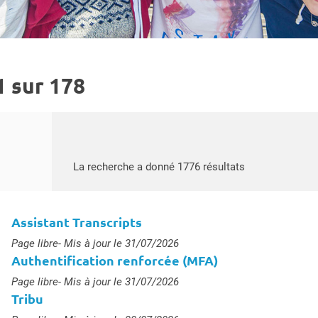
1 sur 178
Rechercher par mots-clés
Accéder aux ré
La recherche a donné 1776 résultats
Assistant Transcripts
Type :
Page libre
- Mis à jour le 31/07/2026
Authentification renforcée (MFA)
Type :
Page libre
- Mis à jour le 31/07/2026
Tribu