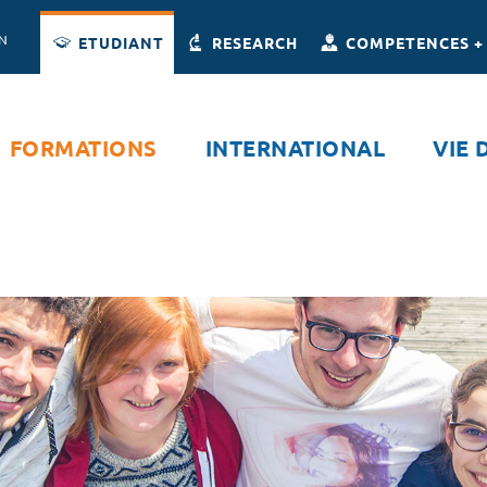
Accès directs
Navigation
Aller au contenu
ON
ETUDIANT
RESEARCH
COMPETENCES +
FORMATIONS
INTERNATIONAL
VIE 