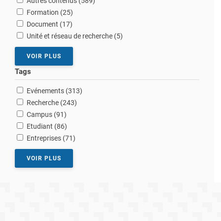
Autres contenus (589
)
résultats
Formation (25
)
résultats
Document (17
)
résultats
Unité et réseau de recherche (5
)
VOIR PLUS
Tags
résultats
Evénements (313
)
résultats
Recherche (243
)
résultats
Campus (91
)
résultats
Etudiant (86
)
résultats
Entreprises (71
)
VOIR PLUS