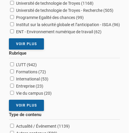
résultats
Université de technologie de Troyes (1168
)
résultats
Université de technologie de Troyes - Recherche (505
)
résultats
Programme Egalité des chances (99
)
résultat
Institut sur la sécurité globale et l’anticipation - ISGA (96
)
résultats
ENT - Environnement numérique de travail (62
)
VOIR PLUS
Rubrique
résultats
L'UTT (942
)
résultats
Formations (72
)
résultats
International (53
)
résultats
Entreprise (23
)
résultats
Vie du campus (20
)
VOIR PLUS
Type de contenu
résultats
Actualité / Événement (1139
)
résultats