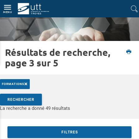
Accès directs
Navigation
Aller au contenu
MENU
Résultats de recherche,
Accueil
Formations
Formation continue
page 3 sur 5
×
FORMATIONS
Rechercher par mots-clés
RECHERCHER
Accéder aux résultats
La recherche a donné 49 résultats
FILTRES