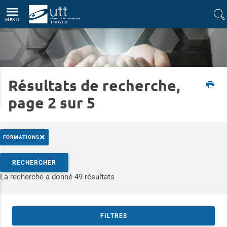
Accès directs
Navigation
Aller au contenu
MENU
Résultats de recherche,
Accueil
Formations
Formation continue
page 2 sur 5
×
FORMATIONS
Rechercher par mots-clés
RECHERCHER
Accéder aux résultats
La recherche a donné 49 résultats
FILTRES