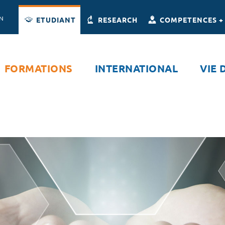
Accès directs
Navigation
Aller au contenu
ON
ETUDIANT
RESEARCH
COMPETENCES +
FORMATIONS
INTERNATIONAL
VIE 