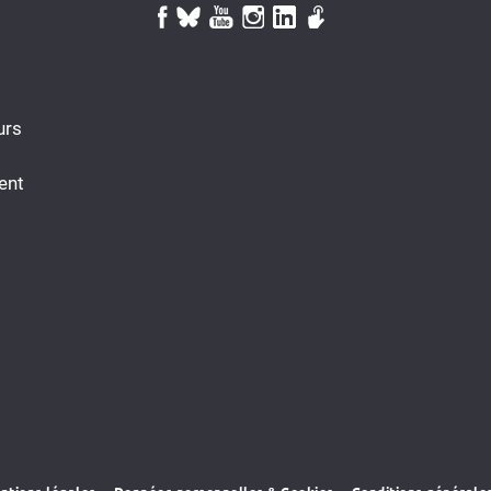
urs
ent