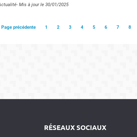
ype :
Actualité
- Mis à jour le 30/01/2025
Page précédente
1
2
3
4
5
6
7
8
RÉSEAUX SOCIAUX