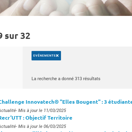
9 sur 32
×
EVÉNEMENTS
Rechercher par mots-clés
Accéder aux rés
La recherche a donné 313 résultats
Challenge Innovatech® "Elles Bougent" : 3 étudiant
ype :
Actualité
- Mis à jour le 11/03/2025
Recr’UTT : Objectif Territoire
ype :
Actualité
- Mis à jour le 06/03/2025