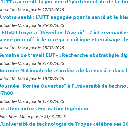
L’UTT a accueilli la journée départementale de la d
ype :
Actualité
- Mis à jour le 27/02/2025
A votre santé : L’UTT engagée pour la santé et le bi
ype :
Actualité
- Mis à jour le 25/02/2025
TEDxUTTroyes : "Réveiller l’Avenir" - 7 intervenant
scène pour offrir leur regard critique et envisager l
ype :
Actualité
- Mis à jour le 25/02/2025
Semaine de travail EUT+ : Recherche et stratégie dig
ype :
Actualité
- Mis à jour le 21/02/2025
Journée Nationale des Cordées de la réussite dans l
ype :
Actualité
- Mis à jour le 18/02/2025
Journée "Portes Ouvertes" à l’Université de technol
17h00
ype :
Actualité
- Mis à jour le 11/02/2025
Les Rencontres Formation Ingénieur
ype :
Page libre
- Mis à jour le 31/01/2025
L’Université de technologie de Troyes célèbre ses 30