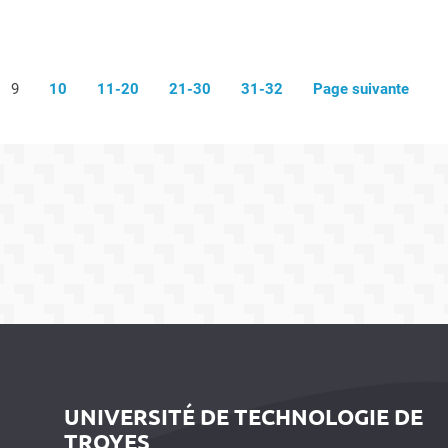
9
10
11-20
21-30
31-32
Page suivante
UNIVERSITÉ DE TECHNOLOGIE DE
TROYES