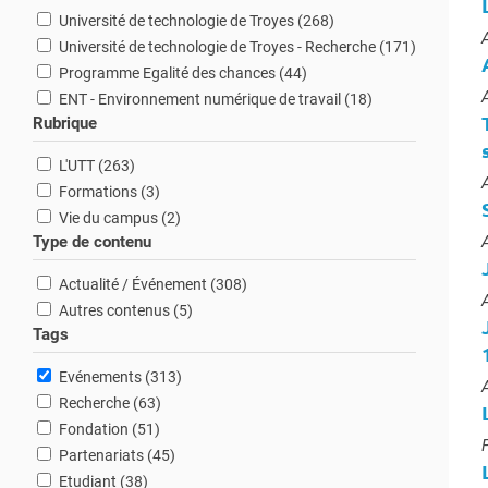
résultats
Université de technologie de Troyes (268
)
T
résultats
Université de technologie de Troyes - Recherche (171
)
résultats
Programme Egalité des chances (44
)
résultats
T
ENT - Environnement numérique de travail (18
)
Rubrique
résultats
L'UTT (263
)
T
résultats
Formations (3
)
résultats
Vie du campus (2
)
T
Type de contenu
résultats
Actualité / Événement (308
)
T
résultats
Autres contenus (5
)
Tags
résultats
Evénements (313
)
T
résultats
Recherche (63
)
résultats
Fondation (51
)
T
résultats
Partenariats (45
)
résultats
Etudiant (38
)